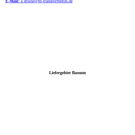
E-Mail:
a.striese@tb-transportbeton.de
Liefergebiet Bassum