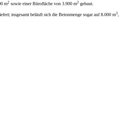
2
2
00 m
sowie einer Bürofläche von 3.900 m
gebaut.
3
efert; insgesamt beläuft sich die Betonmenge sogar auf 8.000 m
,